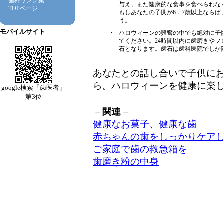
歯科リンク集
与え、また健康的な食事を食べられな
TOPページ
もしあなたの子供が6．7歳以上なら
う。
モバイルサイト
・
ハロウィーンの興奮の中でも絶対に子
てください。24時間以内に歯磨きや
石となります。歯石は歯科医院でしか
あなたとの話し合いで子供に
ら。ハロウィーンを健康に楽
google検索「歯医者」
第3位
－関連－
健康なお菓子、健康な歯
赤ちゃんの歯をしっかりケア
ご家庭で歯の救急箱を
歯磨き粉の中身