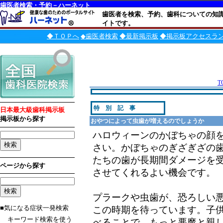
歯医者検索・予約－ハーネット
歯医者を検索、予約、歯科についての知
イトです。
◆ＴＯＰへ
◆歯医者検索
◆最新掲示板
◆掲示板アクセスラ
T
特 別 記 事
日本最大級歯科掲示板
掲示板から探す
おやつによって虫歯が増えるのでしょうか
ハロウィーンのかぼちゃの顔
さい。かぼちゃのぎざぎざの
たちの歯が長期間ダメージを
ページから探す
させてくれるよい機会です。
プラークや虫歯が、恐ろしい
■気になる症状一発検索
この時期を待っています。子
キーワード検索を使う
べることで、もっと悪魔と親