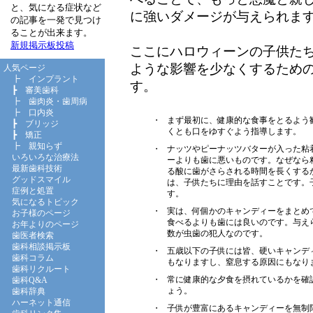
と、気になる症状など
に強いダメージが与えられま
の記事を一発で見つけ
ることが出来ます。
新規掲示板投稿
ここにハロウィーンの子供た
ような影響を少なくするため
人気ページ
┣
インプラント
す。
┣
審美歯科
┣
歯肉炎・歯周病
┣
口内炎
・
まず最初に、健康的な食事をとるよう
┣
ブリッジ
くとも口をゆすぐよう指導します。
┣
矯正
┣
親知らず
・
ナッツやピーナッツバターが入った粘
いろいろな治療法
ーよりも歯に悪いものです。なぜなら
最新歯科技術
る酸に歯がさらされる時間を長くする
グッドスマイル
は、子供たちに理由を話すことです。
症例と処置
す。
気になるトピック
・
実は、何個かのキャンディーをまとめ
お子様のページ
食べるよりも歯には良いのです。与え
お年よりのページ
数が虫歯の犯人なのです。
歯医者検索
歯科相談掲示板
・
五歳以下の子供には皆、硬いキャンデ
歯科コラム
もなりますし、窒息する原因にもなり
歯科リクルート
・
常に健康的な夕食を摂れているかを確
歯科Q&A
ょう。
歯科辞典
ハーネット通信
・
子供が豊富にあるキャンディーを無制