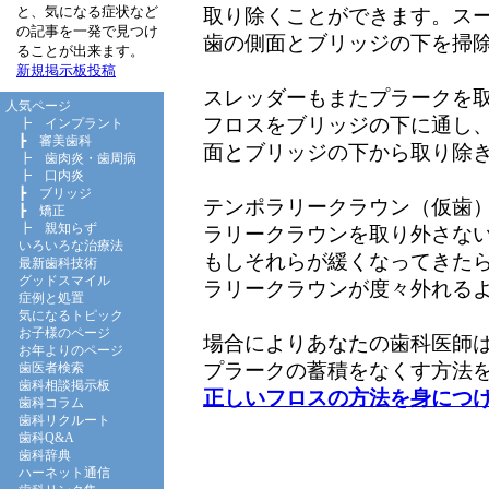
と、気になる症状など
取り除くことができます。ス
の記事を一発で見つけ
歯の側面とブリッジの下を掃
ることが出来ます。
新規掲示板投稿
スレッダーもまたプラークを
人気ページ
フロスをブリッジの下に通し
┣
インプラント
┣
審美歯科
面とブリッジの下から取り除
┣
歯肉炎・歯周病
┣
口内炎
┣
ブリッジ
テンポラリークラウン（仮歯
┣
矯正
┣
親知らず
ラリークラウンを取り外さな
いろいろな治療法
もしそれらが緩くなってきた
最新歯科技術
グッドスマイル
ラリークラウンが度々外れる
症例と処置
気になるトピック
お子様のページ
場合によりあなたの歯科医師
お年よりのページ
プラークの蓄積をなくす方法
歯医者検索
歯科相談掲示板
正しいフロスの方法を身につ
歯科コラム
歯科リクルート
歯科Q&A
歯科辞典
ハーネット通信