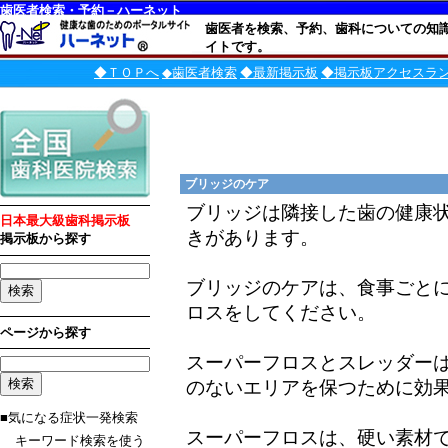
歯医者検索・予約－ハーネット
歯医者を検索、予約、歯科についての知
イトです。
◆ＴＯＰへ
◆歯医者検索
◆最新掲示板
◆掲示板アクセスラ
ブリッジのケア
ブリッジは隣接した歯の健康
日本最大級歯科掲示板
きがあります。
掲示板から探す
ブリッジのケアは、食事ごと
ロスをしてください。
ページから探す
スーパーフロスとスレッダー
のないエリアを保つために効
■気になる症状一発検索
スーパーフロスは、硬い素材
キーワード検索を使う