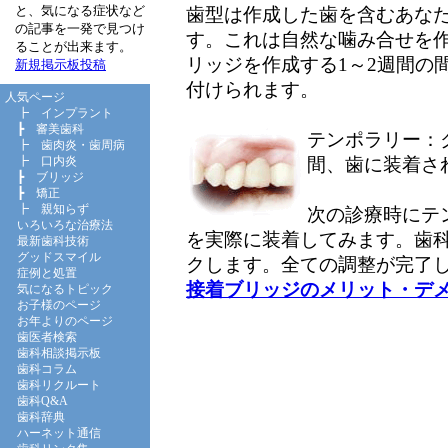
と、気になる症状など
歯型は作成した歯を含むあな
の記事を一発で見つけ
す。これは自然な噛み合せを作
ることが出来ます。
リッジを作成する1～2週間の
新規掲示板投稿
付けられます。
人気ページ
┣
インプラント
┣
審美歯科
テンポラリー：
┣
歯肉炎・歯周病
間、歯に装着さ
┣
口内炎
┣
ブリッジ
┣
矯正
┣
親知らず
次の診療時にテ
いろいろな治療法
を実際に装着してみます。歯
最新歯科技術
グッドスマイル
クします。全ての調整が完了
症例と処置
接着ブリッジのメリット・デ
気になるトピック
お子様のページ
お年よりのページ
歯医者検索
歯科相談掲示板
歯科コラム
歯科リクルート
歯科Q&A
歯科辞典
ハーネット通信