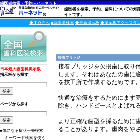
歯医者検索・予約－ハーネット
歯医者を検索、予約、歯科についての知
イトです。
◆ＴＯＰへ
◆歯医者検索
◆最新掲示板
◆掲示板アクセスラ
接着ブリッジ
接着ブリッジを欠損歯に取り付
日本最大級歯科掲示板
します。それはあなたの歯に
掲示板から探す
を技工所で作成するためです
快適な治療をするためにまず
ページから探す
除き、ハンドピースとよばれ
より正確な歯型を採るために
ることがあります。歯肉をや
■気になる症状一発検索
キーワード検索を使う