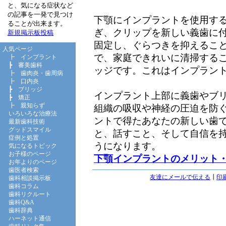
と、気になる症状など
の記事を一発で見つけ
下顎にインプラントを使用す
ることが出来ます。
ぎ、クリップを新しい義歯に
新規掲示板投稿
固定し、ぐらつきを抑えるこ
人気ページ
で、家庭できれいに清掃する
┣
インプラント
┣
審美歯科
ッジです。これはインプラン
┣
歯肉炎・歯周病
┣
口内炎
┣
ブリッジ
インプラント上部に義歯やブ
┣
矯正
┣
親知らず
組織の吸収や神経の圧迫を防
いろいろな治療法
ントで得たあなたの新しい歯
最新歯科技術
グッドスマイル
と、話すこと、そして自信を
症例と処置
うになります。
気になるトピック
お子様のページ
下顎インプラントのメリット
お年よりのページ
歯医者検索
友達にメールで伝える
┃
印
歯科相談掲示板
歯科コラム
歯科リクルート
歯科Q&A
歯科辞典
ハーネット通信