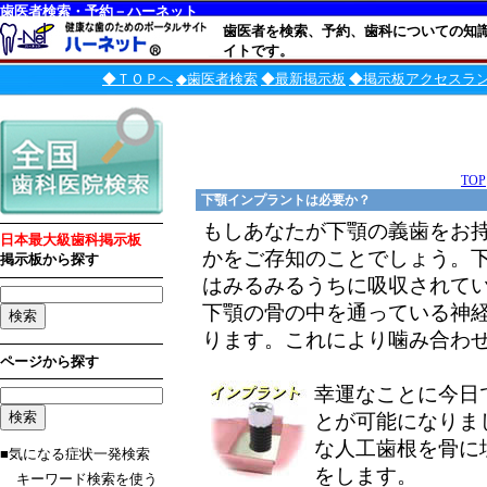
歯医者検索・予約－ハーネット
歯医者を検索、予約、歯科についての知
イトです。
◆ＴＯＰへ
◆歯医者検索
◆最新掲示板
◆掲示板アクセスラ
TOP
下顎インプラントは必要か？
もしあなたが下顎の義歯をお
日本最大級歯科掲示板
かをご存知のことでしょう。
掲示板から探す
はみるみるうちに吸収されて
下顎の骨の中を通っている神
ります。これにより噛み合わ
ページから探す
幸運なことに今日
とが可能になりま
な人工歯根を骨に
■気になる症状一発検索
をします。
キーワード検索を使う