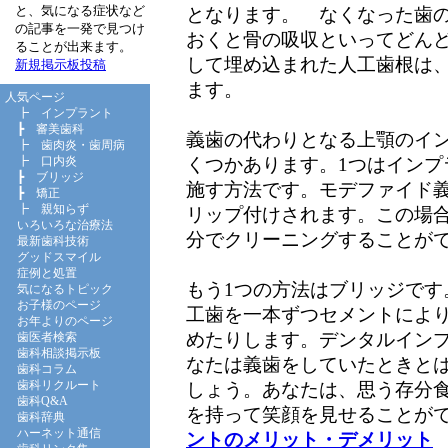
と、気になる症状など
となります。 なくなった歯
の記事を一発で見つけ
おくと骨の吸収といってどん
ることが出来ます。
して埋め込まれた人工歯根は
新規掲示板投稿
ます。
人気ページ
┣
インプラント
┣
審美歯科
義歯の代わりとなる上顎のイ
┣
歯肉炎・歯周病
くつかあります。1つはイン
┣
口内炎
┣
ブリッジ
施す方法です。モデファイド
┣
矯正
┣
親知らず
リップ付けされます。この場
いろいろな治療法
分でクリーニングすることが
最新歯科技術
グッドスマイル
症例と処置
もう1つの方法はブリッジです
気になるトピック
お子様のページ
工歯を一本ずつセメントによ
お年よりのページ
めたりします。デンタルイン
歯医者検索
歯科相談掲示板
なたは義歯をしていたときと
歯科コラム
歯科リクルート
しょう。あなたは、思う存分
歯科Q&A
を持って笑顔を見せることが
歯科辞典
ハーネット通信
ントのメリット・デメリット