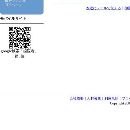
歯科リンク集
TOPページ
友達にメールで伝える
┃
印
モバイルサイト
google検索「歯医者」
第3位
会社概要
｜
人材募集
｜
利用規約
｜
プラ
Copyright 2