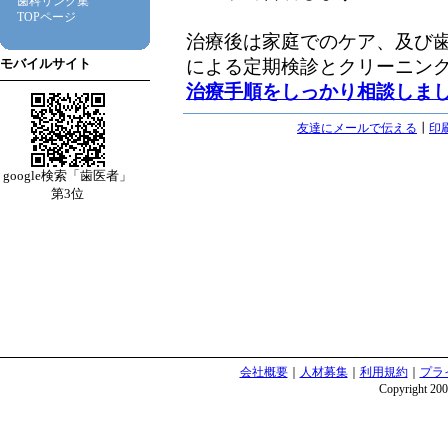
歯科リンク集
TOPページ
治療後は家庭でのケア、及び
による定期検診とクリーニン
モバイルサイト
治療手順をしっかり相談しま
友達にメールで伝える
┃
印
google検索「歯医者」
第3位
会社概要
｜
人材募集
｜
利用規約
｜
プラ
Copyright 2