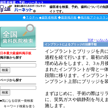
歯医者検索・予約－ハーネット
歯医者を検索、予約、歯科についての知
イトです。
◆ＴＯＰへ
◆歯医者検索
◆最新掲示板
◆掲示板アクセスラ
TOP
>
いろいろ
インプラントによるブリッジの治療手順
インプラントとブリッジを共に
日本最大級歯科掲示板
過程を経て行います。最初の
掲示板から探す
埋め込みをします。2、3ヵ月
まれたインプラントが骨と一
段階に移ります。インプラン
ページから探す
ンプラント上部にブリッジを
まずはじめに、手術の際はリ
に、笑気ガスや鎮静剤を与え
■気になる症状一発検索
施します。
キーワード検索を使う