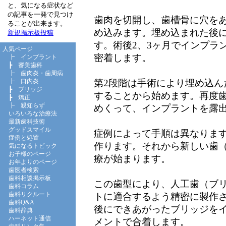
と、気になる症状など
の記事を一発で見つけ
歯肉を切開し、歯槽骨に穴を
ることが出来ます。
め込みます。埋め込まれた後に
新規掲示板投稿
す。術後2、3ヶ月でインプラ
人気ページ
密着します。
┣
インプラント
┣
審美歯科
┣
歯肉炎・歯周病
第2段階は手術により埋め込ん
┣
口内炎
┣
ブリッジ
することから始めます。再度
┣
矯正
┣
親知らず
めくって、インプラントを露
いろいろな治療法
最新歯科技術
グッドスマイル
症例によって手順は異なります
症例と処置
作ります。それから新しい歯
気になるトピック
お子様のページ
療が始まります。
お年よりのページ
歯医者検索
歯科相談掲示板
この歯型により、人工歯（ブ
歯科コラム
歯科リクルート
トに適合するよう精密に製作
歯科Q&A
後にできあがったブリッジを
歯科辞典
ハーネット通信
メントで合着します。