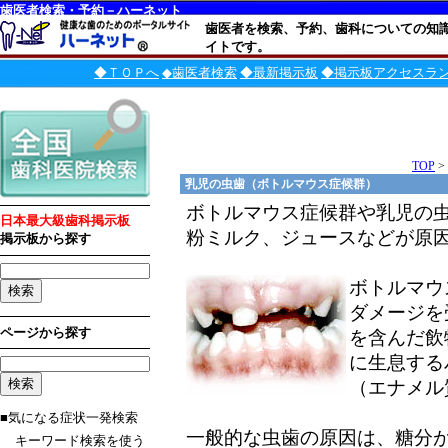
歯医者検索・予約－ハーネット
歯医者を検索、予約、歯科についての知
イトです。
◆ＴＯＰへ
◆歯医者検索
◆最新掲示板
◆掲示板アクセスラ
TOP
>
乳児の虫歯（ボトルマウス症候群）
ボトルマウス症候群や乳児の
日本最大級歯科掲示板
粉ミルク、ジュースなどが原
掲示板から探す
ボトルマウ
ダメージを
ページから探す
を含んだ飲
に生息する
（エナメル
■気になる症状一発検索
一般的な虫歯の原因は、糖分
キーワード検索を使う