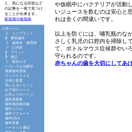
と、気になる症状など
や仮眠中にバクテリアが活動
の記事を一発で見つけ
いジュースを飲むのは安心と
ることが出来ます。
れは全くの間違いです。
新規掲示板投稿
人気ページ
以上を防ぐには、哺乳瓶のな
┣
インプラント
┣
審美歯科
さしく乳児の口腔内を掃除し
┣
歯肉炎・歯周病
て、ボトルマウス症候群やい
┣
口内炎
┣
ブリッジ
守られるのです。
┣
矯正
┣
親知らず
赤ちゃんの歯を大切にしてあ
いろいろな治療法
最新歯科技術
グッドスマイル
症例と処置
気になるトピック
お子様のページ
お年よりのページ
歯医者検索
歯科相談掲示板
歯科コラム
歯科リクルート
歯科Q&A
歯科辞典
ハーネット通信