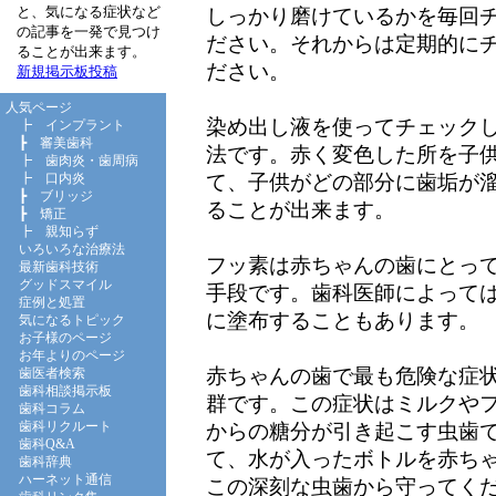
と、気になる症状など
しっかり磨けているかを毎回
の記事を一発で見つけ
ださい。それからは定期的に
ることが出来ます。
ださい。
新規掲示板投稿
人気ページ
染め出し液を使ってチェック
┣
インプラント
┣
審美歯科
法です。赤く変色した所を子
┣
歯肉炎・歯周病
て、子供がどの部分に歯垢が
┣
口内炎
┣
ブリッジ
ることが出来ます。
┣
矯正
┣
親知らず
いろいろな治療法
フッ素は赤ちゃんの歯にとっ
最新歯科技術
グッドスマイル
手段です。歯科医師によって
症例と処置
に塗布することもあります。
気になるトピック
お子様のページ
お年よりのページ
赤ちゃんの歯で最も危険な症
歯医者検索
歯科相談掲示板
群です。この症状はミルクや
歯科コラム
歯科リクルート
からの糖分が引き起こす虫歯
歯科Q&A
て、水が入ったボトルを赤ち
歯科辞典
ハーネット通信
この深刻な虫歯から守ってく