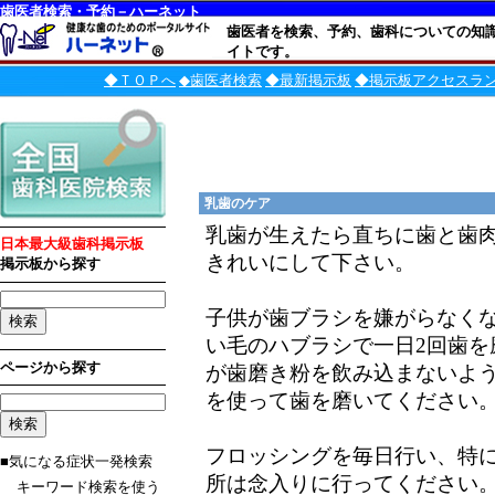
歯医者検索・予約－ハーネット
歯医者を検索、予約、歯科についての知
イトです。
◆ＴＯＰへ
◆歯医者検索
◆最新掲示板
◆掲示板アクセスラ
乳歯のケア
乳歯が生えたら直ちに歯と歯
日本最大級歯科掲示板
きれいにして下さい。
掲示板から探す
子供が歯ブラシを嫌がらなく
い毛のハブラシで一日2回歯を
ページから探す
が歯磨き粉を飲み込まないよ
を使って歯を磨いてください
フロッシングを毎日行い、特
■気になる症状一発検索
所は念入りに行ってください。
キーワード検索を使う