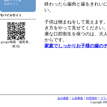
歯科リンク集
終わったら歯肉と歯をきれい
TOPページ
い。
モバイルサイト
子供は物まねをして覚えます
き方をやって見せてください
康な口腔衛生を保つのは、大
からです。
google検索「歯医者」
家庭でしっかりお子様の歯の
第3位
会社概要
｜
人材募集
｜
利用規約
｜
プラ
Copyright 2