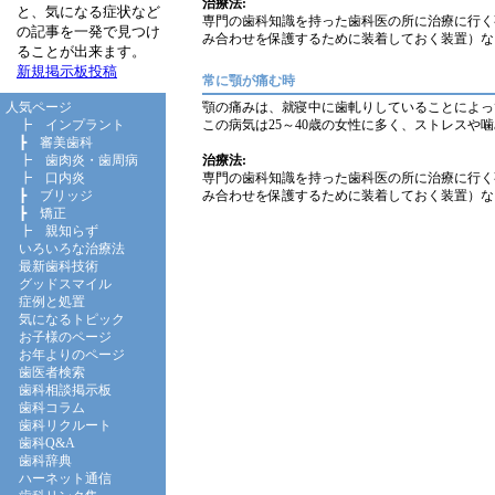
治療法:
と、気になる症状など
専門の歯科知識を持った歯科医の所に治療に行く
の記事を一発で見つけ
み合わせを保護するために装着しておく装置）な
ることが出来ます。
新規掲示板投稿
常に顎が痛む時
顎の痛みは、就寝中に歯軋りしていることによっ
人気ページ
この病気は25～40歳の女性に多く、ストレスや
┣
インプラント
┣
審美歯科
治療法:
┣
歯肉炎・歯周病
専門の歯科知識を持った歯科医の所に治療に行く
┣
口内炎
み合わせを保護するために装着しておく装置）な
┣
ブリッジ
┣
矯正
┣
親知らず
いろいろな治療法
最新歯科技術
グッドスマイル
症例と処置
気になるトピック
お子様のページ
お年よりのページ
歯医者検索
歯科相談掲示板
歯科コラム
歯科リクルート
歯科Q&A
歯科辞典
ハーネット通信