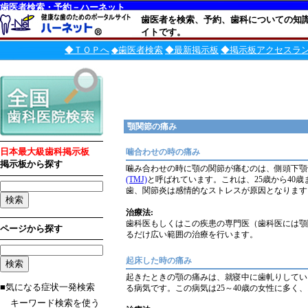
歯医者検索・予約－ハーネット
歯医者を検索、予約、歯科についての知
イトです。
◆ＴＯＰへ
◆歯医者検索
◆最新掲示板
◆掲示板アクセスラ
顎関節の痛み
日本最大級歯科掲示板
噛合わせの時の痛み
掲示板から探す
噛み合わせの時に顎の関節が痛むのは、側頭下顎骨
(TMJ)
と呼ばれています。これは、25歳から40
歯、関節炎は感情的なストレスが原因となります
治療法:
歯科医もしくはこの疾患の専門医（歯科医には顎
ページから探す
るだけ広い範囲の治療を行います。
起床した時の痛み
起きたときの顎の痛みは、就寝中に歯軋りしてい
■気になる症状一発検索
る病気です。この病気は25～40歳の女性に多く
キーワード検索を使う