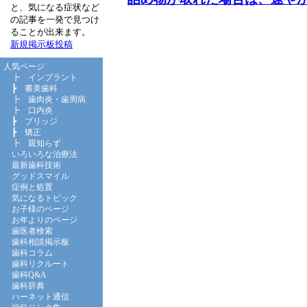
と、気になる症状など
の記事を一発で見つけ
ることが出来ます。
新規掲示板投稿
人気ページ
┣
インプラント
┣
審美歯科
┣
歯肉炎・歯周病
┣
口内炎
┣
ブリッジ
┣
矯正
┣
親知らず
いろいろな治療法
最新歯科技術
グッドスマイル
症例と処置
気になるトピック
お子様のページ
お年よりのページ
歯医者検索
歯科相談掲示板
歯科コラム
歯科リクルート
歯科Q&A
歯科辞典
ハーネット通信