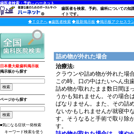
歯医者検索・予約－ハーネット
歯医者を検索、予約、歯科についての知
イトです。
◆ＴＯＰへ
◆歯医者検索
◆最新掲示板
◆掲示板アクセスラ
詰め物が外れた場合
治療法:
日本最大級歯科掲示板
掲示板から探す
クラウンや詰め物が外れた場
この時、口の中はたいへん虫
詰め物が取れたまま数日間ほ
うかも知れません。その場合
ページから探す
ばなりません。また、その詰
ないかもしれませんが就寝中
す。そうなると手術で取り除
■気になる症状一発検索
す。
キーワード検索を使う
詰め物が取れた場合は、速や