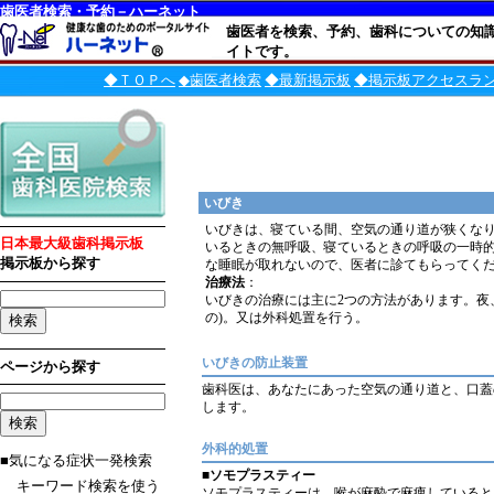
歯医者検索・予約－ハーネット
歯医者を検索、予約、歯科についての知
イトです。
◆ＴＯＰへ
◆歯医者検索
◆最新掲示板
◆掲示板アクセスラ
いびき
いびきは、寝ている間、空気の通り道が狭くな
日本最大級歯科掲示板
いるときの無呼吸、寝ているときの呼吸の一時
掲示板から探す
な睡眠が取れないので、医者に診てもらってく
治療法
：
いびきの治療には主に2つの方法があります。夜
の)。又は外科処置を行う。
いびきの防止装置
ページから探す
歯科医は、あなたにあった空気の通り道と、口蓋
します。
外科的処置
■気になる症状一発検索
■
ソモプラスティー
キーワード検索を使う
ソモプラスティーは、喉が麻酔で麻痺していると