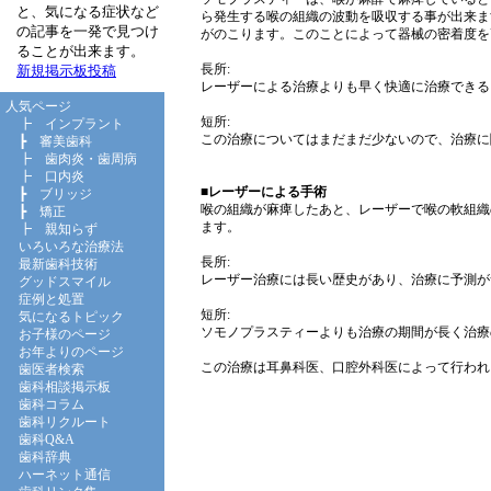
と、気になる症状など
ら発生する喉の組織の波動を吸収する事が出来ま
の記事を一発で見つけ
がのこります。このことによって器械の密着度を
ることが出来ます。
長所:
新規掲示板投稿
レーザーによる治療よりも早く快適に治療できる
人気ページ
短所:
┣
インプラント
この治療についてはまだまだ少ないので、治療に
┣
審美歯科
┣
歯肉炎・歯周病
┣
口内炎
■
レーザーによる手術
┣
ブリッジ
喉の組織が麻痺したあと、レーザーで喉の軟組織
┣
矯正
ます。
┣
親知らず
いろいろな治療法
長所:
最新歯科技術
レーザー治療には長い歴史があり、治療に予測が
グッドスマイル
症例と処置
短所:
気になるトピック
ソモノプラスティーよりも治療の期間が長く治療
お子様のページ
お年よりのページ
この治療は耳鼻科医、口腔外科医によって行われ
歯医者検索
歯科相談掲示板
歯科コラム
歯科リクルート
歯科Q&A
歯科辞典
ハーネット通信