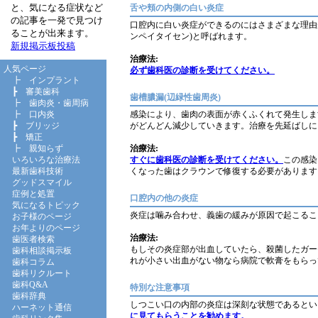
と、気になる症状など
舌や頬の内側の白い炎症
の記事を一発で見つけ
口腔内に白い炎症ができるのにはさまざまな理由
ることが出来ます。
ンペイタイセン)と呼ばれます。
新規掲示板投稿
治療法:
人気ページ
必ず歯科医の診断を受けてください。
┣
インプラント
┣
審美歯科
歯槽膿漏(辺緑性歯周炎)
┣
歯肉炎・歯周病
感染により、歯肉の表面が赤くふくれて発生しま
┣
口内炎
がどんどん減少していきます。治療を先延ばしに
┣
ブリッジ
┣
矯正
治療法:
┣
親知らず
すぐに歯科医の診断を受けてください。
この感染
いろいろな治療法
くなった歯はクラウンで修復する必要があります
最新歯科技術
グッドスマイル
症例と処置
口腔内の他の炎症
気になるトピック
炎症は噛み合わせ、義歯の緩みが原因で起こるこ
お子様のページ
お年よりのページ
治療法:
歯医者検索
もしその炎症部が出血していたら、殺菌したガー
歯科相談掲示板
れが小さい出血がない物なら病院で軟膏をもらっ
歯科コラム
歯科リクルート
歯科Q&A
特別な注意事項
歯科辞典
しつこい口の内部の炎症は深刻な状態であるとい
ハーネット通信
に見てもらうことを勧めます。