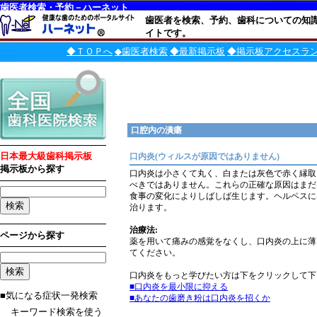
歯医者検索・予約－ハーネット
歯医者を検索、予約、歯科についての知
イトです。
◆ＴＯＰへ
◆歯医者検索
◆最新掲示板
◆掲示板アクセスラ
口腔内の潰瘍
日本最大級歯科掲示板
口内炎(ウィルスが原因ではありません)
掲示板から探す
口内炎は小さくて丸く、白または灰色で赤く縁取
べきではありません。これらの正確な原因はまだ
食事の変化によりしばしば生じます。ヘルペスに
治ります。
治療法:
ページから探す
薬を用いて痛みの感覚をなくし、口内炎の上に薄
てください。
口内炎をもっと学びたい方は下をクリックして下
■口内炎を最小限に抑える
■気になる症状一発検索
■あなたの歯磨き粉は口内炎を招くか
キーワード検索を使う