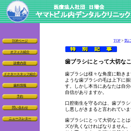
TOP
>
気
TOPページ
オフィス紹介
歯ブラシにとって大切な
診療内容
歯ブラシは様々な角度に動きま
ドクタースタッフ紹介
ような歯ブラシの毛は上下に振
す。しかし本当にあなたは自分
歯科情報
自信がありますか。
予約
口腔衛生を守るのは、歯ブラシ
問い合わせ
し悪しがきまると言われていま
ニュースレター
歯ブラシにとって大切なことは
ズが丸くなければなりません。