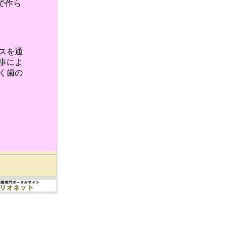
で作ら
スを通
事によ
く歯の