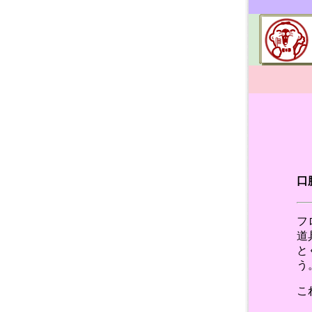
口
フ
道
と
う
こ