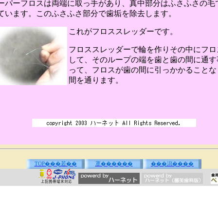
ーパーフロスは両端に取っ手があり、真中部分はふさふさの毛
ています。このふさふさ部分で歯垢を除去します。
これがフロススレッダーです。
フロススレッダーで輪を作りその中にフロ
して、そのループの端を歯と歯の間に通す
って、フロスが歯の間に引っかかることな
間を通ります。
TOP���若��
罩������
���潟����