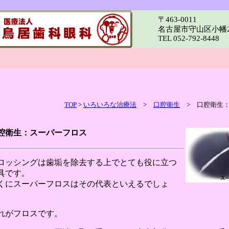
〒463-0011
名古屋市守山区小幡2-
TEL 052-792-8448
TOP
>
いろいろな治療法
>
口腔衛生
> 口腔衛生：
腔衛生：スーパーフロス
ロッシングは歯垢を除去する上でとても役に立つ
具です。
くにスーパーフロスはその代表といえるでしょ
。
れがフロスです。