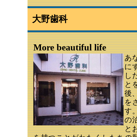
大野歯科
More beautiful life
あ
に
し
と
後
を
す
の
と