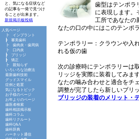
と、気になる症状など
歯型はテンポラ
の記事を一発で見つけ
に表現します。
ることが出来ます。
工所であなたの
新規掲示板投稿
なたの口の中にはこのテンポ
人気ページ
┣
インプラント
┣
審美歯科
テンポラリー：クラウンや入
┣
歯肉炎・歯周病
れる仮の歯
┣
口内炎
┣
ブリッジ
┣
矯正
┣
親知らず
次の診療時にテンポラリーは
いろいろな治療法
リッジを実際に装着してみま
最新歯科技術
グッドスマイル
なたの噛み合わせと適合をチ
症例と処置
調整が完了したら新しいブリ
気になるトピック
お子様のページ
ブリッジの装着のメリット・
お年よりのページ
歯医者検索
歯科相談掲示板
歯科コラム
歯科リクルート
歯科Q&A
歯科辞典
ハーネット通信