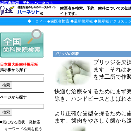
歯医者検索・予約－ハーネット
歯医者を検索、予約、歯科についての知
イトです。
◆ＴＯＰへ
◆歯医者検索
◆最新掲示板
◆掲示板アクセスラ
ブリッジの装着
ブリッジを欠
日本最大級歯科掲示板
ます。それは
掲示板から探す
を技工所で作
快適な治療をするためにまず
ページから探す
除き、ハンドピースとよばれ
より正確な歯型を採るために
ます。歯肉をやさしく歯から
■気になる症状一発検索
キーワード検索を使う