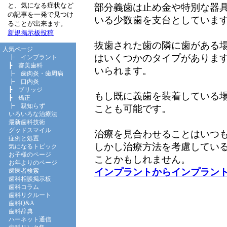
と、気になる症状など
部分義歯は止め金や特別な器
の記事を一発で見つけ
いる少数歯を支台としていま
ることが出来ます。
新規掲示板投稿
抜歯された歯の隣に歯がある
人気ページ
はいくつかのタイプがありま
┣
インプラント
┣
審美歯科
いられます。
┣
歯肉炎・歯周病
┣
口内炎
┣
ブリッジ
もし既に義歯を装着している
┣
矯正
┣
親知らず
ことも可能です。
いろいろな治療法
最新歯科技術
グッドスマイル
治療を見合わせることはいつ
症例と処置
しかし治療方法を考慮してい
気になるトピック
お子様のページ
ことかもしれません。
お年よりのページ
インプラントからインプラン
歯医者検索
歯科相談掲示板
歯科コラム
歯科リクルート
歯科Q&A
歯科辞典
ハーネット通信