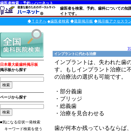
歯医者検索・予約－ハーネット
歯医者を検索、予約、歯科についての知
イトです。
◆ＴＯＰへ
◆歯医者検索
◆最新掲示板
◆掲示板アクセスラ
T
インプラントに代わる治療
インプラントは、失われた歯
日本最大級歯科掲示板
す。もしインプラント治療に
掲示板から探す
の治療法の選択も可能です。
・部分義歯
ページから探す
・ブリッジ
・総義歯
・治療を見合わせる
■気になる症状一発検索
歯が何本か残っているならば
キーワード検索を使う