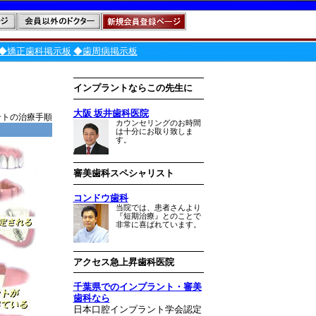
◆矯正歯科掲示板
◆歯周病掲示板
インプラントならこの先生に
大阪 坂井歯科医院
ントの治療手順
カウンセリングのお時間
は十分にお取り致しま
す。
審美歯科スペシャリスト
コンドウ歯科
当院では、患者さんより
『短期治療』とのことで
非常に喜ばれています。
アクセス急上昇歯科医院
千葉県でのインプラント・審美
歯科なら
日本口腔インプラント学会認定