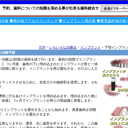
、予約、歯科についての知識を深める事が出来る歯科総合サ
掲示板
◆掲示板アクセスランキング
◆インプラント掲示板
◆審美歯科掲示板
TOP
>
いろいろな治療法
>
インプラント
> 下顎インプラ
の治療手順
ト治療は2段階の過程を経て行います。最初の段階でインプラン
。2、3ヶ月後、歯肉の下に埋め込まれたインプラントが骨と一体
の段階に移ります。インプラントを再び露出させ、その上に人工
リラックスさせるために、笑気ガスや鎮静剤を使用します。それ
す。
槽骨に穴をあけインプラントを埋め込みます。埋め込まれた後に
。術後2、3ヶ月でインプラントが周りの骨組織と密着します。
よりインプラントを露出することから始めます。再度歯肉を切開
て、インプラントを露出させます。
は異なりますが、通常、次に歯型を作ります。それから、この歯