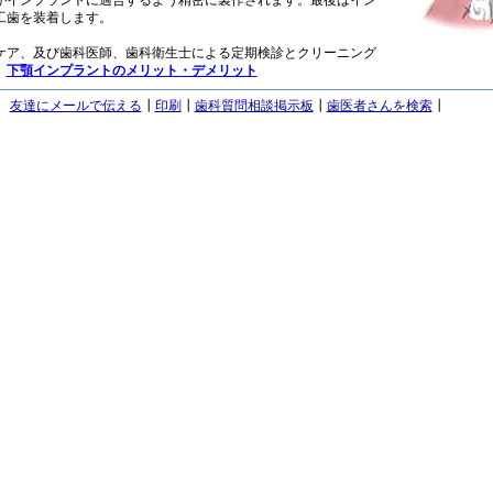
がインプラントに適合するよう精密に製作されます。最後はイン
工歯を装着します。
ケア、及び歯科医師、歯科衛生士による定期検診とクリーニング
。
下顎インプラントのメリット・デメリット
友達にメールで伝える
┃
印刷
┃
歯科質問相談掲示板
┃
歯医者さんを検索
┃