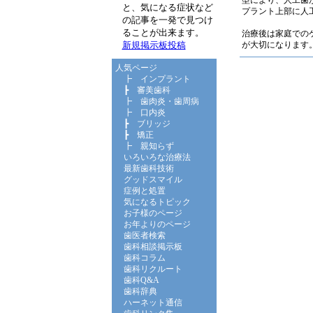
型により、人工歯
と、気になる症状など
プラント上部に人
の記事を一発で見つけ
ることが出来ます。
治療後は家庭での
が大切になります
新規掲示板投稿
人気ページ
┣
インプラント
┣
審美歯科
┣
歯肉炎・歯周病
┣
口内炎
┣
ブリッジ
┣
矯正
┣
親知らず
いろいろな治療法
最新歯科技術
グッドスマイル
症例と処置
気になるトピック
お子様のページ
お年よりのページ
歯医者検索
歯科相談掲示板
歯科コラム
歯科リクルート
歯科Q&A
歯科辞典
ハーネット通信