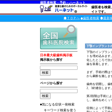
歯医者検索・予約－ハーネット
歯医者を検索
イトです。
◆ＴＯＰへ
◆歯医者検索
◆最新
下顎インプラント
下顎のインプラン
日本最大級歯科掲示板
トを埋め込みます
掲示板から探す
化したところで次
歯を装着します。
まず、手術の際は
から麻酔を施しま
ページから探す
歯肉を切開し、歯
2、3針縫合します
第2段階は手術に
し、歯肉をめくっ
■気になる症状一発検索
症例によって手順
キーワード検索を使う