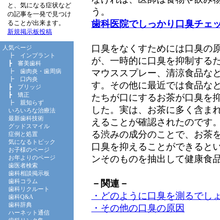
と、気になる症状など
う。
の記事を一発で見つけ
歯科医院でしっかり口臭チェ
ることが出来ます。
新規掲示板投稿
口臭をなくすためには口臭の
人気ページ
┣
インプラント
が、一時的に口臭を抑制する
┣
審美歯科
マウススプレー、清涼食品な
┣
歯肉炎・歯周病
┣
口内炎
す。その他に最近では食品な
┣
ブリッジ
┣
矯正
たちが口にするお茶が口臭を
┣
親知らず
した。実は、お茶に多く含ま
いろいろな治療法
最新歯科技術
えることが確認されたのです
グッドスマイル
る渋みの成分のことで、お茶
症例と処置
気になるトピック
口臭を抑えることができると
お子様のページ
ンそのものを抽出して健康食
お年よりのページ
歯医者検索
歯科相談掲示板
歯科コラム
－関連－
歯科リクルート
・どのように口臭を測るでし
歯科Q&A
歯科辞典
・その他の口臭の原因
ハーネット通信