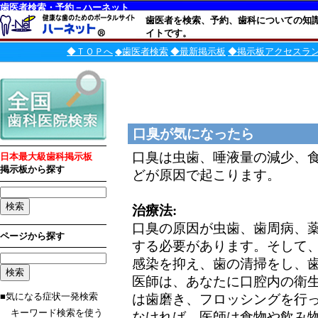
歯医者検索・予約－ハーネット
歯医者を検索、予約、歯科についての知
イトです。
◆ＴＯＰへ
◆歯医者検索
◆最新掲示板
◆掲示板アクセスラ
口臭が気になったら
口臭は虫歯、唾液量の減少、
日本最大級歯科掲示板
掲示板から探す
どが原因で起こります。
治療法:
口臭の原因が虫歯、歯周病、
ページから探す
する必要があります。そして
感染を抑え、歯の清掃をし、
医師は、あなたに口腔内の衛
■気になる症状一発検索
は歯磨き、フロッシングを行
キーワード検索を使う
なければ、医師は食物や飲み