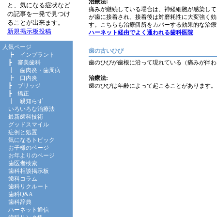
治療法:
と、気になる症状など
痛みが継続している場合は、神経細胞が感染して
の記事を一発で見つけ
が歯に接着され、接着後は対磨耗性に大変強く効
ることが出来ます。
す。こちらも治療個所をカバーする効果的な治療
新規掲示板投稿
ハーネット経由でよく通われる歯科医院
人気ページ
歯の古いひび
┣
インプラント
歯のひびが歯根に沿って現れている（痛みが伴わ
┣
審美歯科
┣
歯肉炎・歯周病
治療法:
┣
口内炎
歯のひびは年齢によって起こることがあります。
┣
ブリッジ
┣
矯正
┣
親知らず
いろいろな治療法
最新歯科技術
グッドスマイル
症例と処置
気になるトピック
お子様のページ
お年よりのページ
歯医者検索
歯科相談掲示板
歯科コラム
歯科リクルート
歯科Q&A
歯科辞典
ハーネット通信