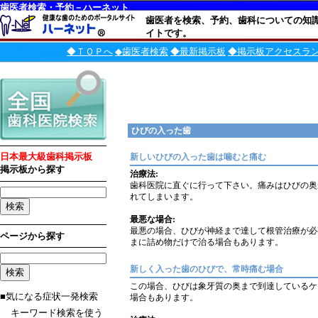
歯医者検索・予約－ハーネット
歯医者を検索、予約、歯科についての知
イトです。
◆ＴＯＰへ
◆歯医者検索
◆最新掲示板
◆掲示板アクセスラ
ひびの入った歯
日本最大級歯科掲示板
新しいひびの入った歯は噛むと痛む
掲示板から探す
治療法:
歯科医院に直ぐに行って下さい。痛みはひびの奥
れてしまいます。
最悪な場合:
最悪の場合、ひびが神経まで達して根管治療が必
ページから探す
まに詰め物だけで治る場合もあります。
新しく入った歯のひびで、常時痛む場合
この場合、ひびは象牙質の奥まで到達しているケ
■気になる症状一発検索
場合もあります。
キーワード検索を使う