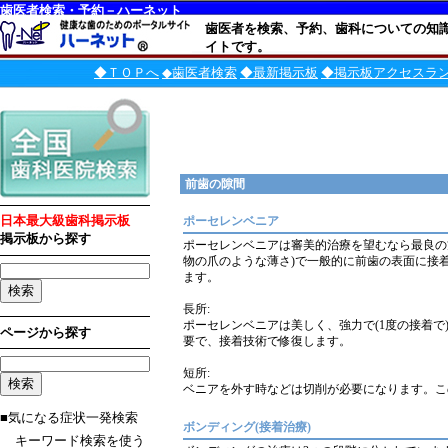
歯医者検索・予約－ハーネット
歯医者を検索、予約、歯科についての知
イトです。
◆ＴＯＰへ
◆歯医者検索
◆最新掲示板
◆掲示板アクセスラ
前歯の隙間
日本最大級歯科掲示板
ポーセレンベニア
掲示板から探す
ポーセレンベニアは審美的治療を望むなら最良の
物の爪のような薄さ)で一般的に前歯の表面に接
ます。
長所:
ポーセレンベニアは美しく、強力で(1度の接着
ページから探す
要で、接着技術で修復します。
短所:
ベニアを外す時などは切削が必要になります。こ
■気になる症状一発検索
ボンディング(接着治療)
キーワード検索を使う