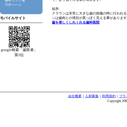
歯科リンク集
TOPページ
短所:
クラウンは非常に大きな歯の損傷の時に行われる
ンは歯肉との境目が黒っぽく見える事があります
モバイルサイト
歯を美しくしれくれる歯科医院
google検索「歯医者」
第3位
会社概要
｜
人材募集
｜
利用規約
｜
プラ
Copyright 2