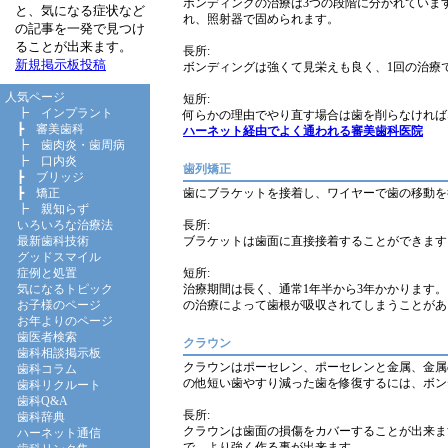
ボンディングの治療は3つの段階に分かれていま
と、気になる症状など
れ、照射器で固められます。
の記事を一発で見つけ
ることが出来ます。
長所:
新規掲示板投稿
ボンディングは強くて見栄えも良く、1回の治療
人気ページ
短所:
┣
インプラント
何らかの理由でやり直す場合は歯を削らなければ
┣
審美歯科
ハーネット経由でよく通われる審美歯科医院
┣
歯肉炎・歯周病
┣
口内炎
歯列矯正
┣
ブリッジ
歯にブラケットを接着し、ワイヤーで歯の移動を
┣
矯正
┣
親知らず
長所:
いろいろな治療法
ブラケットは歯面に直接接着することができます
最新歯科技術
グッドスマイル
短所:
症例と処置
治療期間は長く、通常1年半から3年かかります
気になるトピック
の治療によって歯根が吸収されてしまうことがあ
お子様のページ
お年よりのページ
歯医者検索
クラウン
歯科相談掲示板
クラウンはポーセレン、ポーセレンと金属、金属
歯科コラム
の他短い歯やすり減った歯を修復するには、ボン
歯科リクルート
歯科Q&A
長所:
歯科辞典
クラウンは歯面の損傷をカバーすることが出来ま
ハーネット通信
で、より強く作る事が出来ます。