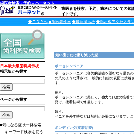
歯医者検索・予約－ハーネット
歯医者を検索、予約、歯科についての知
イトです。
◆ＴＯＰへ
◆歯医者検索
◆最新掲示板
◆掲示板アクセスラ
短い歯または磨り減った歯
日本最大級歯科掲示板
ポーセレンベニア
掲示板から探す
ポーセレンベニアは審美的治療を望むなら最良の
の爪のような薄さ)で一般的に前歯の表面に接着
す。
長所:
ポーセレンベニアは美しく、強力で(1度の接着
ページから探す
要で、接着技術で修復します。
短所:
ベニアを外す時などは切削が必要になります。こ
■気になる症状一発検索
ボンディング(接着治療)
キーワード検索を使う