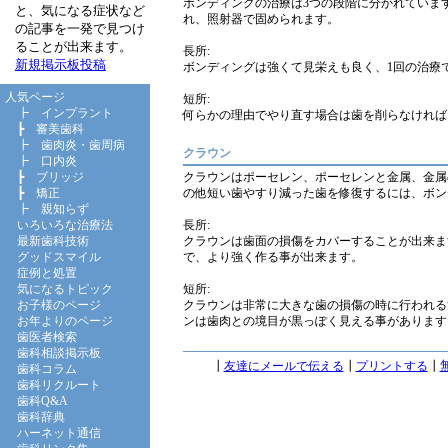
ボンディングの治療は3つの段階に分かれていま
と、気になる症状など
れ、照射器で固められます。
の記事を一発で見つけ
ることが出来ます。
長所:
新規掲示板投稿
ボンディングは強くて見栄えも良く、1回の治療
人気ページ
短所:
┣
インプラント
何らかの理由でやり直す場合は歯を削らなければ
┣
審美歯科
┣
歯肉炎・歯周病
クラウン
┣
口内炎
クラウンはポーセレン、ポーセレンと金属、金属
┣
ブリッジ
の他短い歯やすり減った歯を修復するには、ボン
┣
矯正
┣
親知らず
長所:
いろいろな治療法
クラウンは歯面の損傷をカバーすることが出来ま
最新歯科技術
で、より強く作る事が出来ます。
グッドスマイル
症例と処置
短所:
気になるトピック
クラウンは非常に大きな歯の損傷の時に行われる
お子様のページ
ンは歯肉との境目が黒っぽく見える事があります
お年よりのページ
歯医者検索
歯科相談掲示板
┃
友達にメールで伝える
┃
プリントする
┃
歯科コラム
歯科リクルート
歯科Q&A
歯科辞典
ハーネット通信