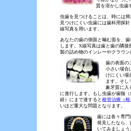
質を溶かし虫歯
虫歯を見つけることは、時には簡
見つけにくい虫歯には歯科用探針
線写真を用います。
あなたの歯の側面と噛む面を、歯
します。X線写真は歯と歯の隣接
製の詰め物のインレーやクラウン
歯の表面の
小さい場合
けにくい場
ます。そし
象牙質に入
に進行します。もし虫歯が歯髄（
経）にまで達すると
根管治療（根
いほど重大な問題となります。
歯には各々専門
発見したなら、
いてみましょう