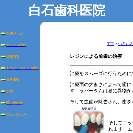
白石歯科医院
TOPページ
TOP
>
いろい
オフィス紹介
レジンによる前歯の治療
診療内容
ドクタースタッフ紹介
治療をスムーズに行うために
歯科情報
治療面の大きさによって歯に
す。ラバーダムは喉に異物が
予約
そして虫歯が除去され、歯を
問い合わせ
ニュースレター
そしてエッ
れます。エ