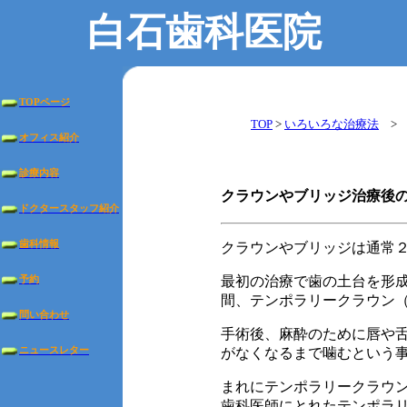
白石歯科医院
TOPページ
TOP
>
いろいろな治療法
オフィス紹介
診療内容
クラウンやブリッジ治療後
ドクタースタッフ紹介
歯科情報
クラウンやブリッジは通常
最初の治療で歯の土台を形
予約
間、テンポラリークラウン
問い合わせ
手術後、麻酔のために唇や
ニュースレター
がなくなるまで噛むという
まれにテンポラリークラウ
歯科医師にとれたテンポラ