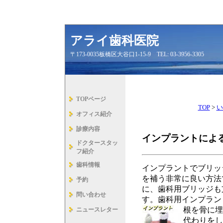
アライ歯科医院
〒173-0035板橋区大谷口1-15-9 TEL: 03-3956-3305
TOPページ
TOP
>
い
オフィス紹介
診療内容
インプラントによ
ドクタースタッ
フ紹介
歯科情報
インプラントでブリッ
を補う非常に良い方法
予約
に、歯科用ブリッジも
問い合わせ
す。歯科用インプラン
根を骨に埋
ニュースレター
代わりをし