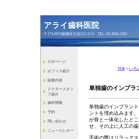
アライ歯科医院
〒173-0035板橋区大谷口1-15-9 TEL: 03-3956-3305
TOPページ
TOP
>
いろ
オフィス紹介
診療内容
単独歯のインプラ
ドクタースタッ
フ紹介
歯科情報
単独歯のインプラント
予約
ントを埋め込みます。
が骨と一体化したとこ
問い合わせ
せ、その上に人工の歯
ニュースレター
手術の際はリラックス