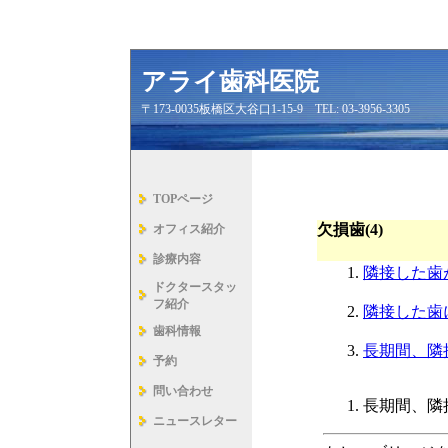
アライ歯科医院
〒173-0035板橋区大谷口1-15-9 TEL: 03-3956-3305
TOPページ
欠損歯(4)
オフィス紹介
診療内容
隣接した歯
ドクタースタッ
フ紹介
隣接した歯
歯科情報
長期間、隣
予約
問い合わせ
長期間、隣
ニュースレター