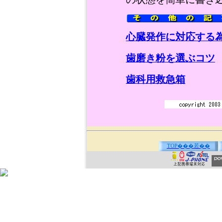
心臓発作に対応する
歯磨き粉を選ぶコツ
歯科用救急箱
TOP���若��