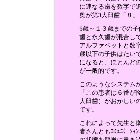
に連なる歯を数字で
奥が第3大臼歯「８
6歳～１３歳までの
歯と永久歯が混合し
アルファベットと数
歳以下の子供はたい
になると、ほとんど
が一般的です。
このようなシステム
「この患者は６番が
大臼歯）がおかしい
です。
これによって先生と
者さんともｺﾐｭﾆｹｰ
の状態を簡単に書き