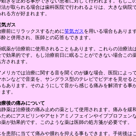
や動きを止める事ができない患者に対して行われます。もしこ
療法が取られる場合は歯科医院で行われるよりは、大きな病院
われる方が好まれます。
笑気ガス
治療前にリラックスするために
笑気ガス
を用いる場合もありま
麻酔と併用され、医師との応答もできます。
睡眠薬が治療前に使用されることもあります。これらの治療法
全で効果的です。もし治療前日に眠ることができない場合この
処方されます。
アメリカでは治療に関する音を聞くのが嫌な場合、医院によっ
ヤホンなどで音楽を、サングラス型のテレビでビデオを見せる
ろもあります。そのようにして音から感じる痛みを解消する事
きます。
治療後の痛みについて
鎮静薬は治療後の痛み止めの薬として使用されます。痛みを緩
るためにアスピリンやアセトアミノフェインやイブプロフェン
の薬が効果的です。このような薬は医師の処方箋が必要です。
氷を患部に当てて痛みや腫れを抑える事もできます。手術後は