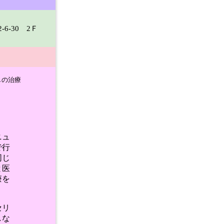
6-30 2Ｆ
しの治療
ニュ
で行
同じ
と医
療を
セリ
しな