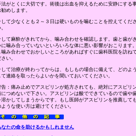
手法がとくに大切です。術後は出血を抑えるために安静にする
お勧めします。
そして少なくとも２～３日は硬いものを噛むことを控えてくだ
い。
そして麻酔がきれてから、噛み合わせを確認します。歯と歯が
いに噛み合っていないといろいろな体に悪い影響がおこります
し噛み合わせでおかしいところがあればすぐに歯科医院を訪ね
ださい。
そして治療が終わってからは、もしもの場合に備えて、どのよ
して連絡を取ったらよいかを聞いておいてください。
警告：痛み止めでアスピリンが処方されても、絶対にアスピリ
歯につめないで下さい。アスピリンは酸でできているので歯や
を溶かしてしまうからです。もし医師がアスピリンを推薦して
のような使い方は避けてください。
あなたの命を助けるかもしれません