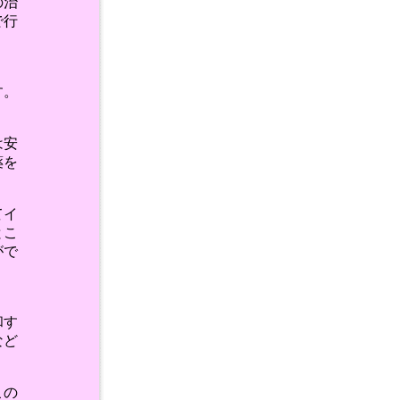
の治
で行
す。
は安
薬を
てイ
とこ
がで
和す
など
この