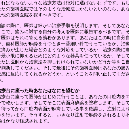
ければならないような治療方法は絶対に選ばないはずです。も
なたの歯科医院ではそのような治療法しかないといのなら、あ
は他の歯科医院を探すべきです。
初診の際に、医師は細かい治療手順を説明します。そしてあな
ここで、痛みに対する自分の考えを医師に報告するべきです。
て医師はそれに答える義務があります。あなたはこの時に自分
で、歯科医師が麻酔をうつとき一番細い針でうっているか、治
に痛みが生じた場合どのような対応をしているか、治療の際に
を最小限に抑えるためにどのような器具を使っているか、そし
なたは医師から治療法を押し付けられていないかどうか等をご
で判断してください。そして最後にその歯科医師はあなたの痛
敏感に反応してくれるかどうか、ということを問い正してくだ
い。
治療台に座った時あなたはなにを望むか
治療台に座って医師がはじめに行うことは、あなたの口腔内を
ーで乾かします。そしてそこに表面麻酔薬を塗布します。そし
し待ってから口腔内表面が麻痺している事を確認し、注射によ
酔を行います。そうすると、いきなり注射で麻酔をされるより
感はかなり軽減されます。