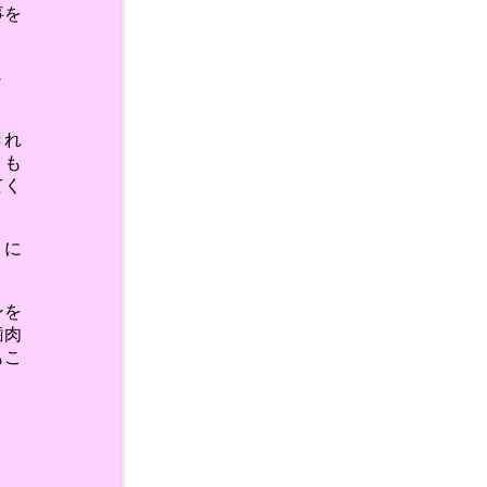
事を
さ
きれ
。も
てく
うに
ンを
歯肉
もこ