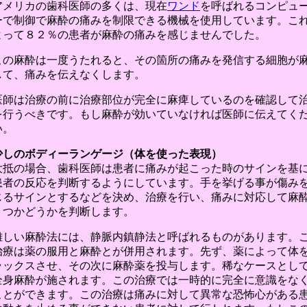
アメリカの歯科医師の多くは、現在
ワンド
を呼ばれるコンピュ
ーで制御で麻酔の痛みを制限できる機械を使用しています。こ
よって８２％の患者が麻酔の痛みを感じませんでした。
この麻酔は一度うたれると、その箇所の痛みを発信する細胞が
して、痛みを伝えなくします。
医師は治療の前に治療部位が完全に麻痺しているのを確認して
を行うべきです。もし麻酔が効いていなければ医師に伝えてく
い。
少しのボディーランゲージ（体を使った表現）
大抵の場合、歯科医師は患者に痛みが起こった時のサインを基
患者の反応を判断するようにしています。手を挙げる事が傷み
じるサインとするなどを決め、治療を行い、痛みに対応して麻
うつかどうかを判断します。
難しい麻酔法には、静脈内鎮静法と呼ばれるものがあります。
治療は薬の服用と麻酔とが併用されます。先ず、薬によって体
ラックスさせ、その次に麻酔薬を投与します。稀なケースとし
全身麻酔が施されます。この治療では一時的に完全に意識をな
ことができます。この治療は痛みに対して異常な恐怖心がある