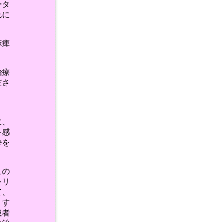
ータ
れに
麻痺
治療
ださ
に、
を感
酔を
この
をリ
て、
くす
患者