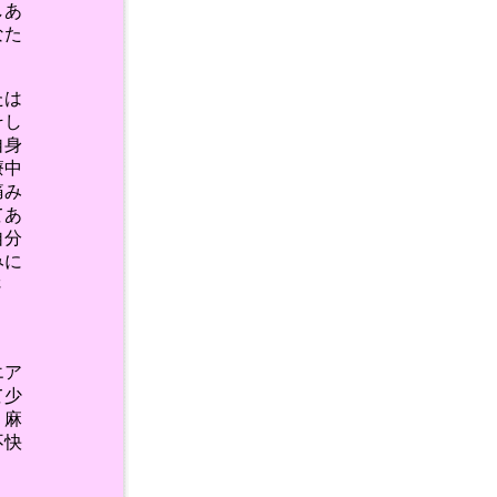
しあ
なた
たは
そし
自身
療中
痛み
てあ
自分
みに
さ
エア
て少
り麻
不快