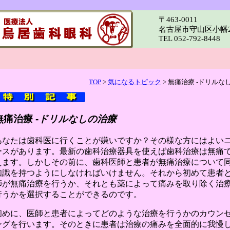
〒463-0011
名古屋市守山区小幡2-
TEL 052-792-8448
TOP
>
気になるトピック
> 無痛治療
-
ドリルな
無痛治療
-
ドリルなしの治療
あなたは歯科医に行くことが嫌いですか？その様な方にはよい
ースがあります。最新の歯科治療器具を使えば歯科治療は無痛
えます。しかしその前に、歯科医師と患者が無痛治療について
知識を持つようにしなければいけません。それから初めて患者
師が無痛治療を行うか、それとも薬によって痛みを取り除く治
行うかを選択することができるのです。
初めに、医師と患者によってどのような治療を行うかのカウン
ングを行います。そのときに患者は治療の痛みを全面的に我慢