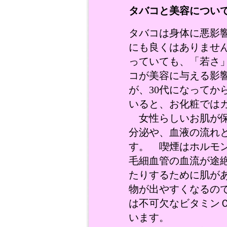
タバコと美容につい
タバコは身体に悪影
にも良くはありませ
っていても、「若さ
コが美容に与える影
が、30代になってか
いると、お化粧では
女性らしいお肌が保
分泌や、血液の流れ
す。 喫煙はホルモ
毛細血管の血流が途
たりするために肌が
物が出やすくなるの
は不可欠なビタミン
います。