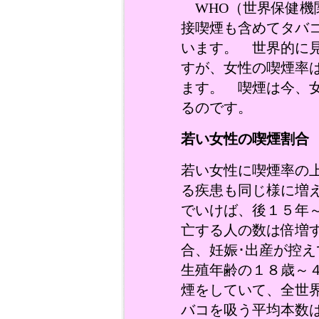
WHO（世界保健機
接喫煙も含めてタバ
います。 世界的に
すが、女性の喫煙率
ます。 喫煙は今、
るのです。
若い女性の喫煙割合
若い女性に喫煙率の
る疾患も同じ様に増
でいけば、後１５年
亡する人の数は倍増
合、妊娠･出産が控
生殖年齢の１８歳～
煙をしていて、全世
バコを吸う平均本数