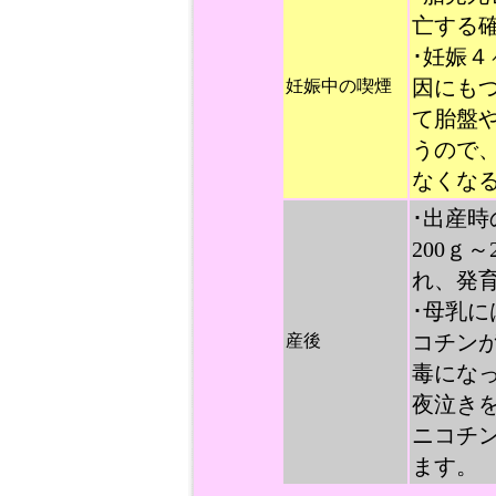
亡する
･妊娠
因にも
妊娠中の喫煙
て胎盤
うので
なくな
･出産
200ｇ
れ、発
･母乳
コチン
産後
毒にな
夜泣き
ニコチ
ます