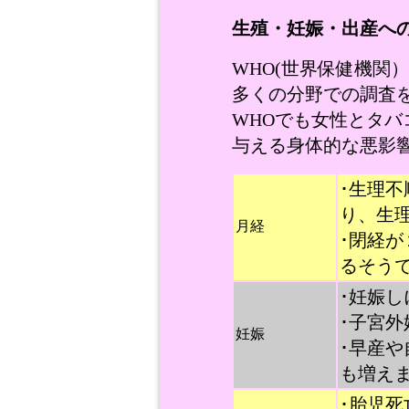
生殖・妊娠・出産へ
WHO(世界保健機関
多くの分野での調査
WHOでも女性とタ
与える身体的な悪影
･生理
り、生
月経
･閉経
るそう
･妊娠
･子宮
妊娠
･早産や
も増え
･胎児