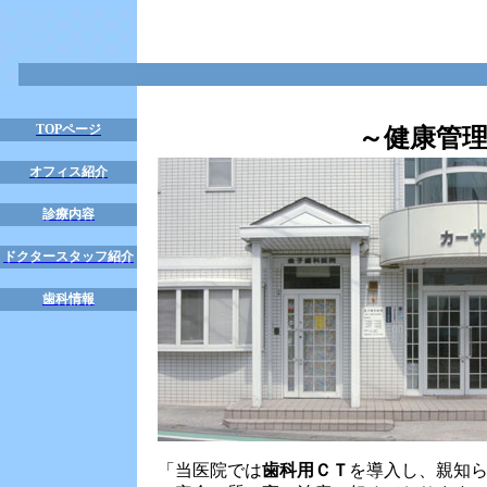
TOPページ
～健康管
オフィス紹介
診療内容
ドクタースタッフ紹介
歯科情報
「当医院では
歯科用ＣＴ
を導入し、親知