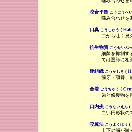
噛み合わせを
咬合平衡
こうごうへ
噛み合わせを
口臭
( Halit
こうしゅう
口から吐く息
抗生物質
こうせいぶ
細菌を抑制す
ては医師に相
硬組織
( Ha
こうそしき
歯牙・顎骨、
合着
( Cem
ごうちゃく
歯と修復物を
口内炎
( 
こうないえん
白い円形状の
咬翼法
( 
こうよくほう
上下の歯が噛