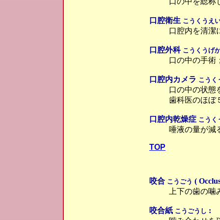
口の中を総称
口腔衛生
こうくうえ
口腔内を清潔
口腔外科
こうくうげ
口の中の手術
口腔内カメラ
こうく
口の中の状態
歯科医のほぼ
口腔内乾燥症
こうく
唾液の量が減
TOP
咬合
( Occlus
こうごう
上下の歯の噛
咬合紙
:
こうごうし