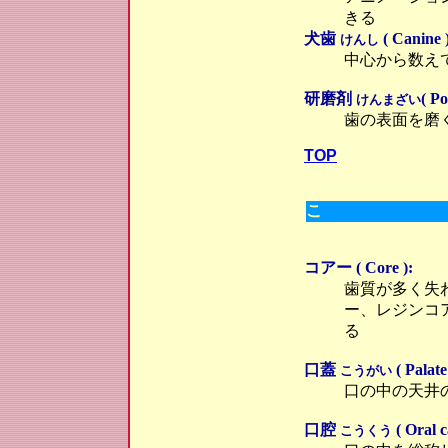
きる
犬歯
( Canine 
けんし
中心から数え
研磨剤
( Po
けんまざい
歯の表面を磨
TOP
こ
コアー ( Core ):
歯質が多く失
ー、レジンコ
る
口蓋
( Palate
こうがい
口の中の天井
口腔
( Oral c
こうくう