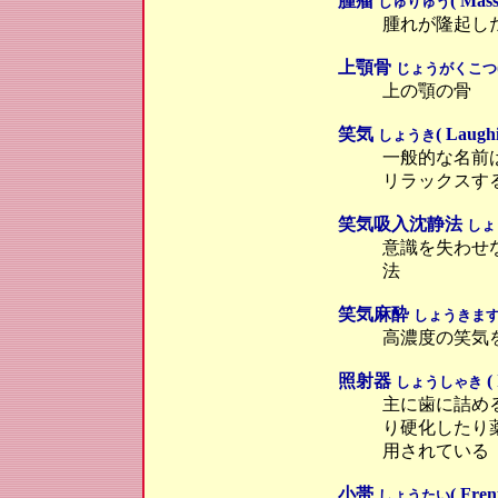
腫瘤
( Mass
しゅりゅう
腫れが隆起し
上顎骨
じょうがくこつ
上の顎の骨
笑気
( Laughi
しょうき
一般的な名前
リラックスす
笑気吸入沈静法
しょ
意識を失わせ
法
笑気麻酔
しょうきま
高濃度の笑気
照射器
( 
しょうしゃき
主に歯に詰め
り硬化したり
用されている
小帯
( Fren
しょうたい