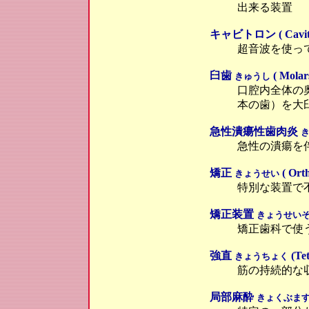
出来
キャビトロン ( Cavitr
超音波を使っ
臼歯
( Molars
きゅうし
口腔内全体の
本の歯）を大
急性潰瘍性歯肉炎
急性の潰瘍を
矯正
( Orth
きょうせい
特別な装置で
矯正装置
きょうせい
矯正歯科で使
強直
(Tet
きょうちょく
筋の持続的な
局部麻酔
きょくぶま