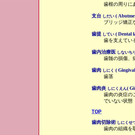
歯根の周りに
支台
( Abutmen
しだい
ブリッジ矯正
歯提
( Dental l
してい
歯を支えてい
歯内治療医
しないち
歯髄の損傷、
歯肉
( Gingival
しにく
歯茎
歯肉炎
( Gi
しにくえん
歯肉の炎症の
でいない状態
TOP
歯肉切除術
しにくせ
歯肉の組織を