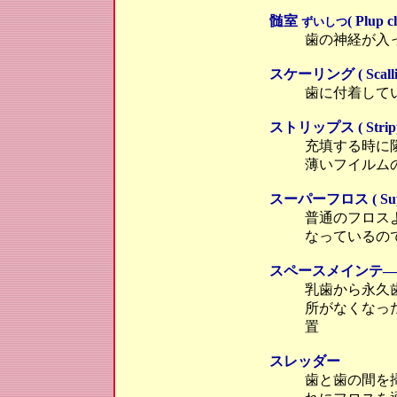
髄室
( Plup 
ずいしつ
歯の神経が入
スケーリング ( Scallin
歯に付着して
ストリップス ( Stripp
充填する時に
薄いフイルム
スーパーフロス ( Super
普通のフロス
なっているの
スペースメインテ―ナ― ( 
乳歯から永久
所がなくなっ
置
スレッダー
歯と歯の間を