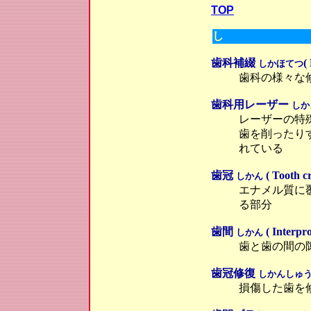
TOP
し
歯科補綴
(
しかほてつ
歯科の様々な
歯科用レーザー
しか
レーザーの特
歯を削ったり
れている
歯冠
( Tooth c
しかん
エナメル質に
る部分
歯間
( Interpro
しかん
歯と歯の間の
歯冠修復
しかんしゅ
損傷した歯を