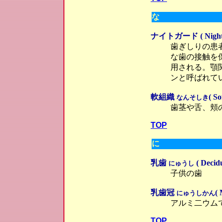
な
ナイトガード ( Night g
歯ぎしりの患
な歯の接触を
用される。顎
ンと呼ばれて
軟組織
( So
なんそしき
歯茎や舌、頬
TOP
に
乳歯
( Decidu
にゅうし
子供の歯
乳歯冠
( 
にゅうしかん
アルミ二ウム
TOP