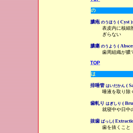
の
膿疱
( Cyst )
のうほう
表皮内に核細
ぎらない
膿瘍
( Absces
のうよう
歯周組織が膿
TOP
は
排唾管
( Sa
はいだかん
唾液を取り除
歯軋り
( Bru
はぎしり
就寝中や日中
抜歯
( Extracti
ばっし
歯を抜くこと