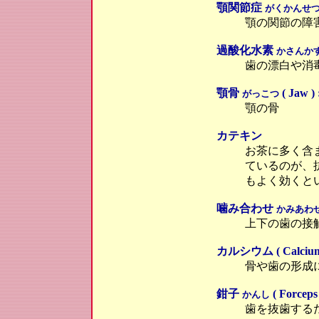
顎関節症
がくかんせ
顎の関節の障
過酸化水素
かさんか
歯の漂白や消
顎骨
( Jaw ) 
がっこつ
顎の骨
カテキン
お茶に多く含
ているのが、
もよく効くと
噛み合わせ
かみあわ
上下の歯の接
カルシウム ( Calcium 
骨や歯の形成
鉗子
( Forceps 
かんし
歯を抜歯する