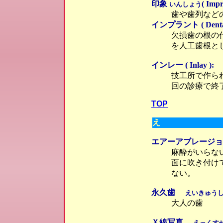
印象
( Impr
いんしょう
歯や歯列など
インプラント ( Dental 
欠損歯の根の
を人工歯根と
インレー ( Inlay ):
技工所で作ら
回の診療で終
TOP
え
エアーアブレージョン( Ai
麻酔がいらな
面に吹き付け
ない。
永久歯
えいきゅう
大人の歯
Ｘ線写真
えっくす