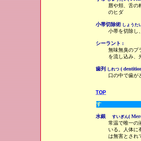
唇や頬、舌の
のヒダ
小帯切除術
しょうた
小帯を切除し
シーラント :
無味無臭のプ
を流し込み、
歯列
( dentitio
しれつ
口の中で歯が
TOP
す
水銀
( Mer
すいぎん
常温で唯一の
いる。人体に
は無害とされ