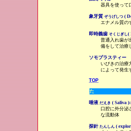
器具を使って
象牙質
( D
ぞうげしつ
エナメル質の
即時義歯
(
そくじぎし
普通入れ歯が
備をして治療
ソモプラスティー
いびきの治療
によって発生
TOP
た
唾液
( Saliva ):
だえき
口腔に外分泌
な流動体
探針
( explor
たんしん