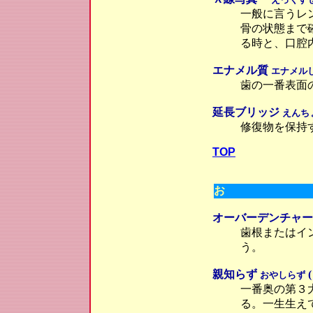
一般に言うレ
骨の状態まで
る時と、口腔
エナメル質
エナメル
歯の一番表面
延長ブリッジ
えんち
修復物を保持
TOP
お
オーバーデンチャー( Ove
歯根またはイ
う。
親知らず
(
おやしらず
一番奥の第３
る。一生生え