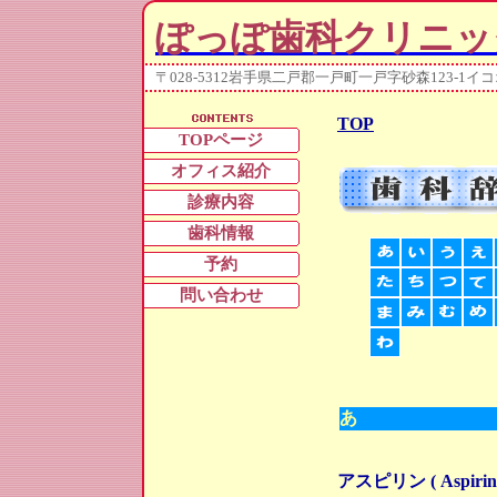
ぽっぽ歯科クリニッ
〒028-5312岩手県二戸郡一戸町一戸字砂森123-1イコ
TOP
TOPページ
オフィス紹介
診療内容
歯科情報
予約
問い合わせ
あ
アスピリン ( Aspirin 