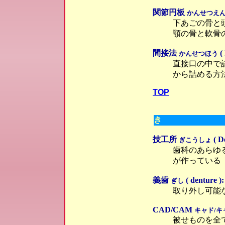
関節円板
かんせつえ
下あごの骨と
顎の骨と軟骨
間接法
( 
かんせつほう
直接口の中で
から詰める方
TOP
き
技工所
( D
ぎこうしょ
歯科のあらゆ
が作っている
義歯
( denture ):
ぎし
取り外し可能
CAD/CAM
キャド/キャ
被せものを全