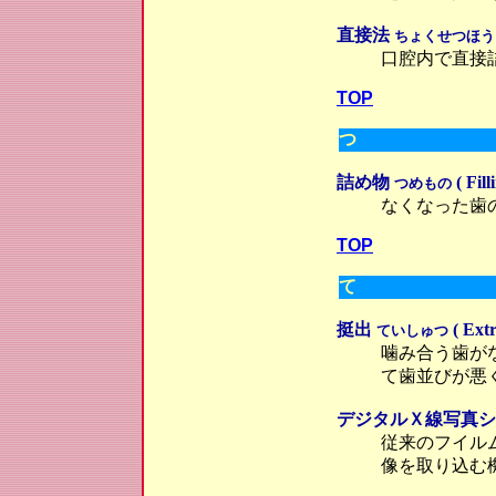
直接法
ちょくせつほう
口腔内で直接
TOP
つ
詰め物
( Fill
つめもの
なくなった歯
TOP
て
挺出
( Extr
ていしゅつ
噛み合う歯が
て歯並びが悪
デジタルＸ線写真
従来のフイル
像を取り込む