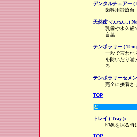
デンタルチェアー ( Dent
歯科用診療台
天然歯
( Na
てんねんし
乳歯や永久歯
言葉
テンポラリー ( Tempor
一般で言われ
を防いだり噛
る
テンポラリーセメント ( T
完全に接着さ
TOP
と
トレイ ( Tray ):
印象を採る時
TOP