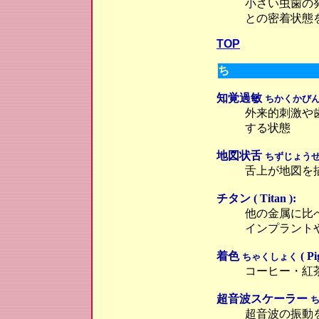
小さい虫歯の
との密着状態
TOP
ち
知覚過敏
ちかくかび
外来的刺激や
する状態
地図状舌
ちずじょう
舌上が地図を
チタン ( Titan ):
他の金属に比
インプラント
着色
( Pi
ちゃくしょく
コーヒー・紅
超音波スケーラー
超音波の振動