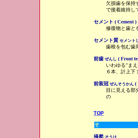
欠損歯を保持
で接着維持し
セメント ( Cement )
修復物と歯と
セメント質
セメント
歯根を包む歯
前歯
( Front te
ぜんし
いわゆる”まえ
６本、計上下
前装冠
(
ぜんそうかん
目に見える部
の
TOP
そ
掻爬
そうは