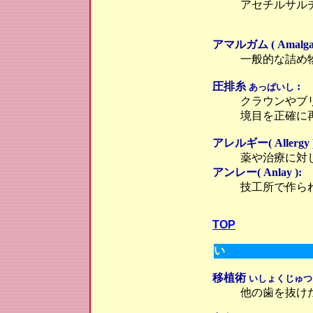
アセチルサル
アマルガム ( Amalga
一般的な詰め
圧排糸
:
あっぱいし
クラウンやブ
境目を正確に
アレルギー( Allergy )
薬や治療に対
アンレー( Anlay ):
技工所で作ら
TOP
い
移植術
いしょくじゅつ
他の歯を抜け