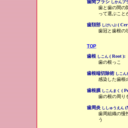
歯間ブラシ
しかんブ
歯と歯の間の
って選ぶこと
歯頚部
( Cerv
しけいぶ
歯冠と歯根の
TOP
歯根
( Root ):
しこん
歯の根っこ
歯根端切除術
しこん
感染した歯根
歯根膜
( P
しこんまく
歯の根の周り
歯周炎
(M
ししゅうえん
歯周組織の慢
う