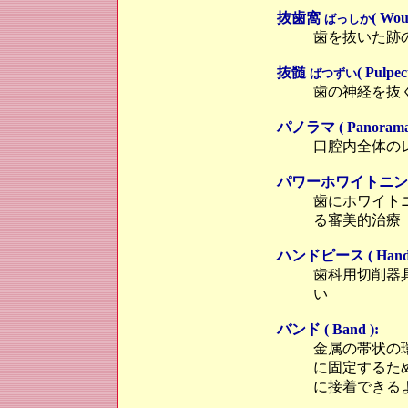
抜歯窩
( Wou
ばっしか
歯を抜いた跡
抜髄
( Pulpec
ばつずい
歯の神経を抜
パノラマ ( Panorama 
口腔内全体の
パワーホワイトニング ( P
歯にホワイト
る審美的治療
ハンドピース ( Handpi
歯科用切削器
い
バンド ( Band ):
金属の帯状の
に固定するた
に接着できる