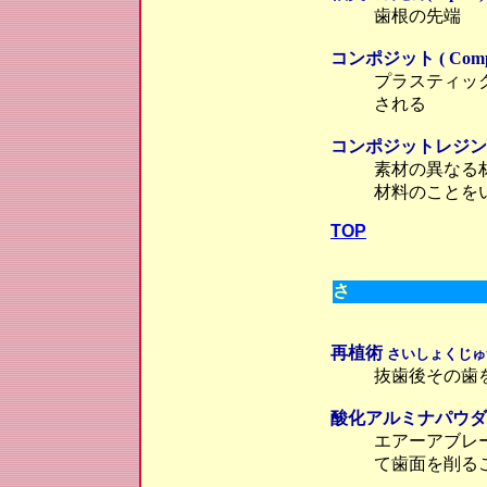
歯根の先端
コンポジット ( Compos
プラスティッ
される
コンポジットレジン ( Com
素材の異なる
材料のことを
TOP
さ
再植術
さいしょくじゅ
抜歯後その歯
酸化アルミナパウ
エアーアブレ
て歯面を削る