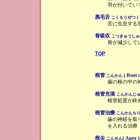
羽が付いてい
黒毛舌
( 
こくもうぜつ
舌に生息する
骨吸収
こつきゅうしゅ
骨が減少して
TOP
根管
( Root c
こんかん
歯の根の中の
根管充填
こんかんじ
根管処置が終
根管治療
こんかんち
歯の神経を取
を入れる治療
根尖
( Apex )
こんせん