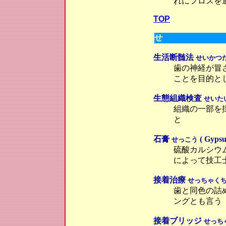
れにフロスを
TOP
せ
生活断髄法
せいかつ
歯の神経が冒
ことを目的と
生態組織検査
せいた
組織の一部を
と
石膏
( Gypsu
せっこう
硫酸カルシウ
によって技工
接着治療
せっちゃく
歯と同色の詰
ングとも言う
接着ブリッジ
せっち