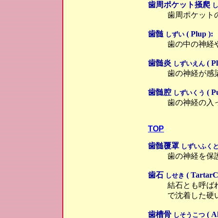
歯周ポケット掻爬
歯周ポケット
歯髄
( Plup ):
しずい
歯の中の神経
歯髄炎
( Pl
しずいえん
歯の神経が感
歯髄腔
( Pu
しずいくう
歯の神経の入
TOP
歯髄覆罩
しずいふく
歯の神経を保
歯石
( TartarCa
しせき
結石とも呼ば
で沈着した硬
歯槽骨
( A
しそうこつ