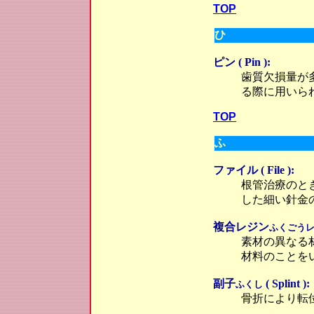
TOP
ひ
ピン ( Pin ):
歯質欠損量が
る際に用いら
TOP
ふ
ファイル ( File ):
根管治療のと
した細い針金
複合レジン
ふくごう
素材の異なる
材料のことを
副子
( Splint ):
ふくし
骨折により転