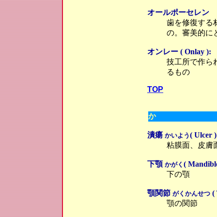
オールポーセレ
歯を修復する
の。審美的に
オンレー ( Onlay ):
技工所で作ら
るもの
TOP
か
潰瘍
( Ulcer )
かいよう
粘膜面、皮膚
下顎
( Mandible
かがく
下の顎
顎関節
(
がくかんせつ
顎の関節