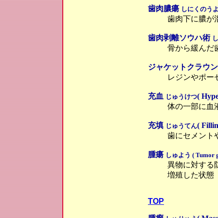
歯肉膿瘍
しにくのう
歯肉下に膿が
歯肉剥離ソウハ術
骨から緩んだ
ジャケットクラウン ( Ja
レジンやポー
充血
( Hype
じゅうけつ
体の一部に血
充填
( Filli
じゅうてん
歯にセメント
腫瘍
しゅよう ( Tumor gas 
異物に対する
増殖した状態
TOP