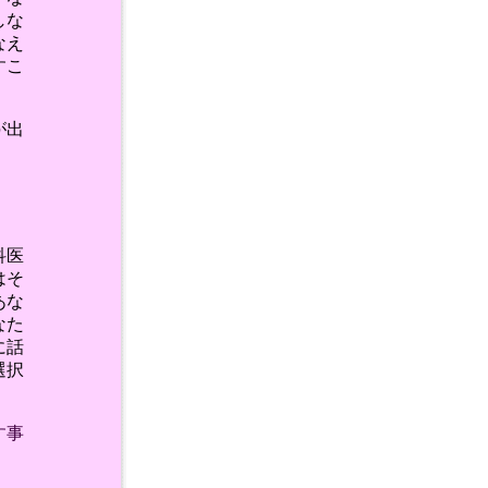
しな
なえ
すこ
が出
す。
科医
はそ
あな
なた
に話
選択
す事