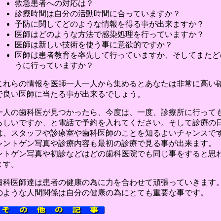
救急患者への対応は？
診療時間は自分の活動時間に合っていますか？
予防に関してどのような情報を得る事が出来ますか？
医師はどのような方法で感染処理を行っていますか？
医師は新しい技術を使う事に意欲的ですか？
医師は患者教育を率先して行っていますか、そしてまたど
うに行っていますか？
これらの情報を医師一人一人から集めるとあなたは非常に高い
で良い医師に当たる事が出来るでしょう。
一人の歯科医が見つかったら、今度は、一度、診療所に行って
ろしいですか、と電話で予約を入れてください。そして診療の
は、スタッフや診療室や歯科医師のことを知るよいチャンスで
レントゲン写真や診療内容も最初の診療で見る事が出来ます。
ントゲン写真や初診などはどの歯科医院でも同じ事をすると思
ます。
歯科医師達は患者の健康の為に力を合わせて頑張っていきます
のような人間関係は自分の健康の為にとても重要な事です。