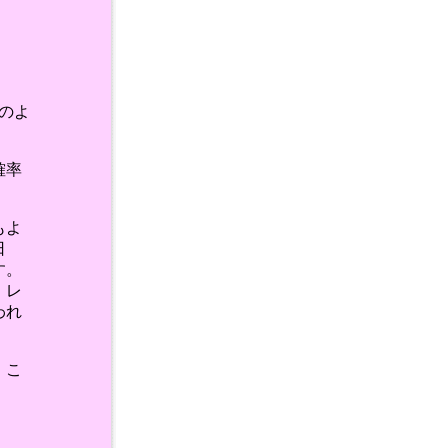
のよ
確率
もよ
日
す。
 レ
われ
。こ