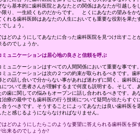
ぜなら基本的に歯科医院とあなたとの関係はあなたが引越しを
い限り、一生続くものだからです。 とくにあなたの望みをか
てくれる歯科医師はあなたの人生においても重要な役割を果た
とでしょう。
ではどのようにしてあなたに合った歯科医院を見つけ出すこと
来るのでしょうか。
コミュニケーションは居心地の良さと信頼を呼ぶ
コミュニケーションはすべての人間関係において重要な事で
コミュニケーションは次の２つの約束が取られるべきです。歯
師との話し合いで分からない事があれば迷わずに聞く、歯科医
れについて患者さんが理解するまで何度も説明する。そして、
たの歯に関しての悩みもオープンに話し合われるべきです。あ
は治療の最中でも歯科医の行う技術について疑問が出たらすぐ
し合うべきです。そうすることによってあなたは良い歯科医を
したと感じるようにならなければなりません。
ではどのようにしたらこのような要望に答えられる歯科医を探
が出来るのでしょうか?