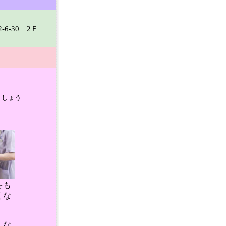
6-30 2Ｆ
ましょう
をも
くな
。な