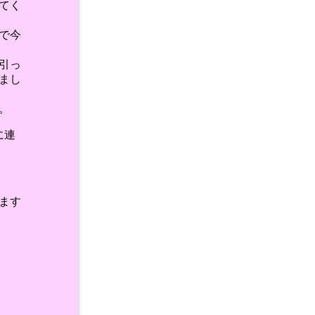
てく
で今
引っ
まし
。
に連
。
ます