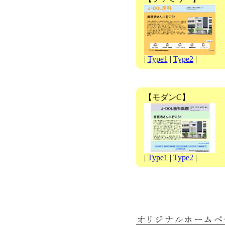
|
Type1
|
Type2
|
【モダンC】
|
Type1
|
Type2
|