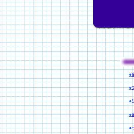
●
●
●
●
●