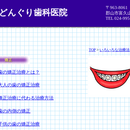
〒963-8061
どんぐり歯科医院
郡山市富久
TEL 024-995
TOP
>
いろいろな治療法
歯の矯正治療とは？
大人の歯の矯正治療
矯正治療に代わる治療方法
歯の内側の矯正
子供の歯の矯正治療