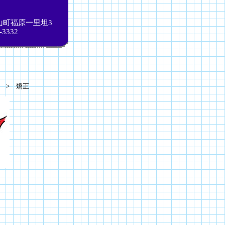
山町福原一里坦3
-3332
> 矯正