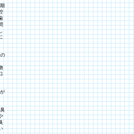
期
腔
歯
間
し
に
生の
、
物
口
が
臭
や
臭
い