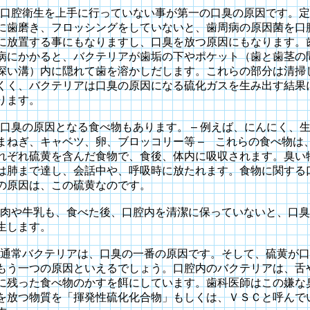
口腔衛生を上手に行っていない事が第一の口臭の原因です。定
に歯磨き、フロッシングをしていないと、歯周病の原因菌を口
に放置する事にもなりますし、口臭を放つ原因にもなります。
病にかかると、バクテリアが歯垢の下やポケット（歯と歯茎の
深い溝）内に隠れて歯を溶かしだします。これらの部分は清掃
くく、バクテリアは口臭の原因になる硫化ガスを生み出す結果
ります。
口臭の原因となる食べ物もあります。
–
例えば、にんにく、
まねぎ、キャベツ、卵、ブロッコリー等
–
これらの食べ物は
れぞれ硫黄を含んだ食物で、食後、体内に吸収されます。臭い
は肺まで達し、会話中や、呼吸時に放たれます。食物に関する
の原因は、この硫黄なのです。
肉や牛乳も、食べた後、口腔内を清潔に保っていないと、口臭
生します。
通常バクテリアは、口臭の一番の原因です。そして、硫黄が口
もう一つの原因といえるでしょう。口腔内のバクテリアは、舌
に残った食べ物のかすを餌にしています。歯科医師はこの嫌な
を放つ物質を「揮発性硫化化合物」もしくは、ＶＳＣと呼んで