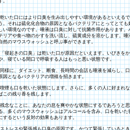
す。
乾いた口にはより口臭を生み出しやすい環境があるといえるで
う。それは硫化化合物の原因となるバクテリアにとってとても
しい環境なのです。唾液は口臭に対して抗菌作用があります。
テリアや食べ物のかすを洗い流し、硫黄成分を溶かします。唾
自然のマウスウォッシュと呼ぶ事ができます。
「寝起きの口臭」は乾いた口が原因だといえます。いびきをか
や、寝ている間口で呼吸する人はもっと悪い状態です。
同様に、ダイエット、断食、長時間の会話も唾液を減らし、口
原因となるバクテリアの増殖を招きます。
喫煙も口を乾いた状態にします。さらに、多くの人に好まれな
ばこの残り香を残します。
残念なことに、あなたの息を爽やかな状態にするであろうと思
る、多くのマウスウォッシュはアルコールを含み、口を乾いた
にするという反対の効果もあります。
ストレスや緊張感も口臭の原因です。かつて緊張しているとき