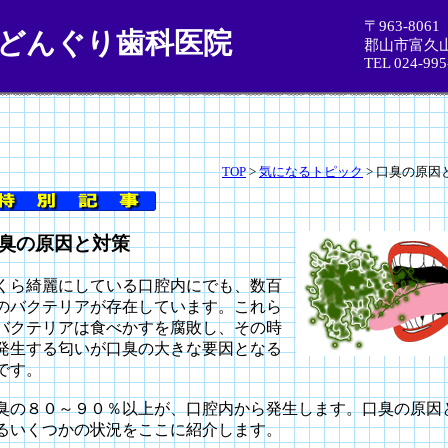
〒963-8061
どんぐり歯科医院
郡山市富久
TEL 024-995
TOP
>
気になるトピック
> 口臭の原因
臭の原因と対策
くら綺麗にしている口腔内にでも、数百
のバクテリアが存在しています。これら
バクテリアは食べかすを腐敗し、その時
発生する匂いが口臭の大きな要因となる
です。
臭の８０～９０％以上が、口腔内から発生します。口臭の原因
るいくつかの状況をここに紹介します。