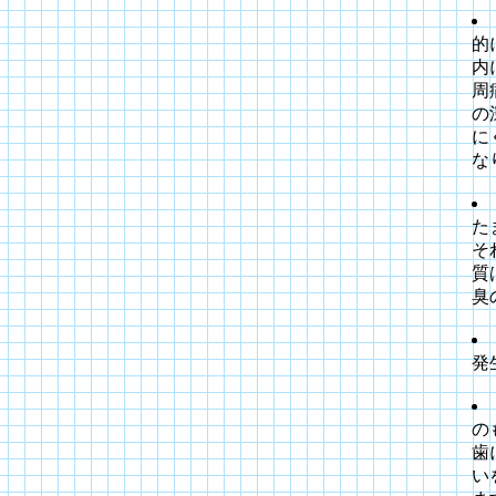
的
内
周
の
に
な
た
そ
質
臭
発
の
歯
い