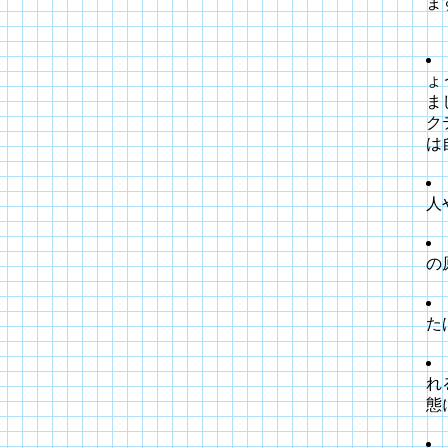
ま
ょ
ま
ク
は
人
の
た
れ
態