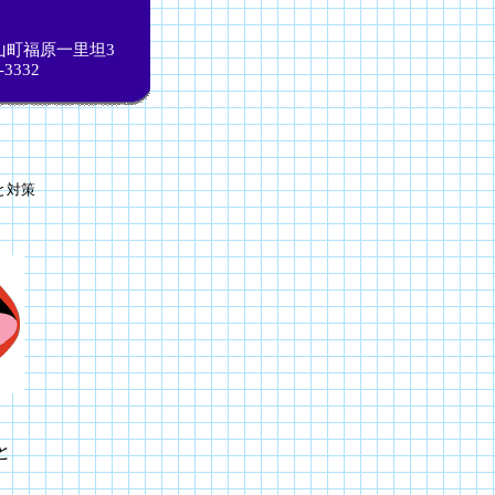
山町福原一里坦3
-3332
と対策
と