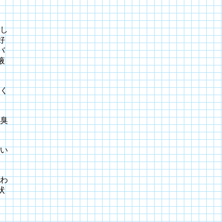
し
好
バ
液
く
臭
い
わ
状