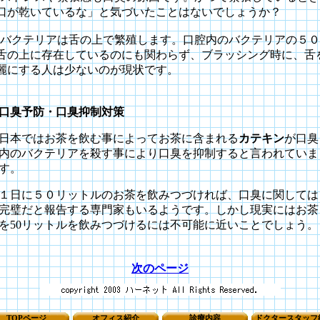
口が乾いているな」と気づいたことはないでしょうか？
バクテリアは舌の上で繁殖します。口腔内のバクテリアの５０
舌の上に存在しているのにも関わらず、ブラッシング時に、舌
麗にする人は少ないのが現状です。
口臭予防・口臭抑制対策
日本ではお茶を飲む事によってお茶に含まれる
カテキン
が口臭
内のバクテリアを殺す事により口臭を抑制すると言われていま
す。
１日に５０リットルのお茶を飲みつづければ、口臭に関しては
完璧だと報告する専門家もいるようです。しかし現実にはお茶
を50リットルを飲みつづけるには不可能に近いことでしょう。
次のページ
TOPページ
オフィス紹介
診療内容
ドクタースタッフ