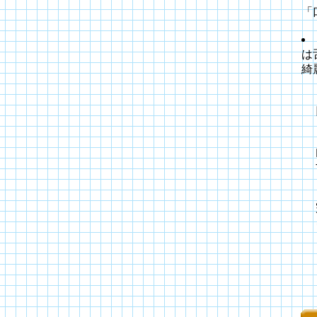
「
は
綺