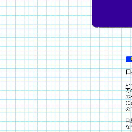
口
い
万
の
に
の
口
な