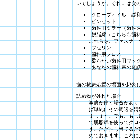
いでしょうか。それには次
クローブオイル、緩
ピンセット
歯科用ミラー（歯科医
脱脂綿（こちらも歯科
これらを、ファスナー
ワセリン
歯科用フロス
柔らかい歯科用ワッ
あなたの歯科医の電話
歯の救急処置の場面を想像
詰め物が外れた場合
激痛が伴う場合があり
ば単純にその周辺を清
ましょう。でも、もし
で脱脂綿を使ってクロ
す。ただ押し当てるだ
めておきます。これに