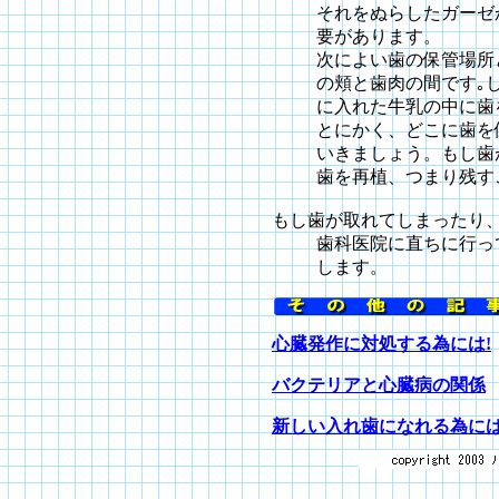
それをぬらしたガーゼ
要があります。
次によい歯の保管場所
の頬と歯肉の間です｡
に入れた牛乳の中に歯
とにかく、どこに歯を
いきましょう。もし歯
歯を再植、つまり残す
もし歯が取れてしまったり
歯科医院に直ちに行っ
します。
心臓発作に対処する為には!
バクテリアと心臓病の関係
新しい入れ歯になれる為に