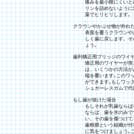
痛みを最小限にくいと
リンを詰めないように
薬でヒリヒリします｡
.
クラウンやかぶせ物が外れ
表面を覆うクラウンや
しく歯に戻します。そ
ょう｡
歯列矯正用ブリッジのワイ
矯正用のワイヤーが突
は、いくつかの方法が
端を覆います｡このワ
ができます｡もしワッ
シュガーレスガムで代
もし歯が抜けた場合
もしそれが乳歯ならば
ならば、歯を水のみで
い、その歯を傷つけて
歯根膜という組織が付
に気をつけましょう｡